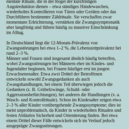
mentale Rituale, die in der Regel der kurzfristigen
Angstreduktion dienen – etwa ständiges Händewaschen,
wiederholtes Kontrollieren von Türen oder Geräten oder das
Durchführen bestimmter Zählrituale. Sie verschaffen zwar
momentane Erleichterung, verstärken die Zwangssymptomatik
aber langfristig und führen häufig zu massiver Einschränkung
im Alltag.
In Deutschland liegt die 12-Monats-Prävalenz von
Zwangsstörungen bei etwa 1–2 %, die Lebenszeitprävalenz bei
rund 2–3 %.
Männer und Frauen sind insgesamt ähnlich häufig betroffen,
wobei Zwangsstörungen bei Männern eher im Kindes- und
Jugendalter beginnen, bei Frauen häufiger erst im jungen
Erwachsenenalter. Etwa zwei Drittel der Betroffenen
entwickeln sowohl Zwangsgedanken als auch
Zwangshandlungen, bei einem Teil überwiegen jedoch die
Gedanken (z. B. Grübelzwänge, Schuld- oder
Aggressionsbefürchtungen), bei anderen die Handlungen (v. a.
Wasch- und Kontrollrituale). Schon im Kindesalter zeigen etwa
2–3 % aller Kinder vorübergehende Zwangssymptome; dies ist
meist unproblematisch, da Kinder in wiederholten Ritualen und
festen Abläufen Sicherheit und Orientierung finden. Bei etwa
einem Drittel dieser Fälle entwickeln sich im Verlauf jedoch
ausgeprägte Zwangsstörungen.