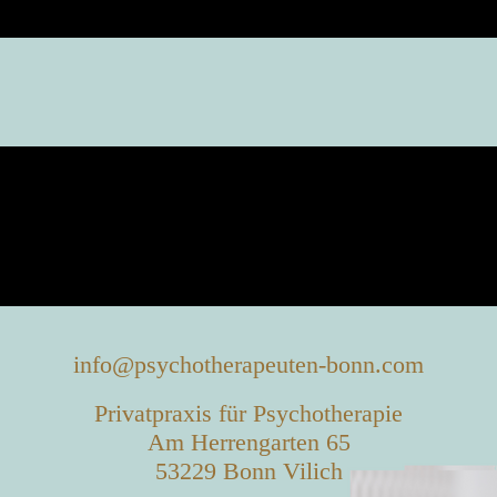
info@psychotherapeuten-bonn.com
Privatpraxis für Psychotherapie
Am Herrengarten 65
53229 Bonn Vilich